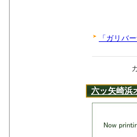
「ガリバー
六ッ矢崎浜