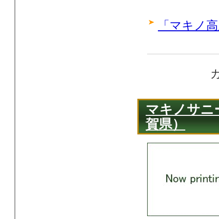
「マキノ高
マキノサニ
賀県）