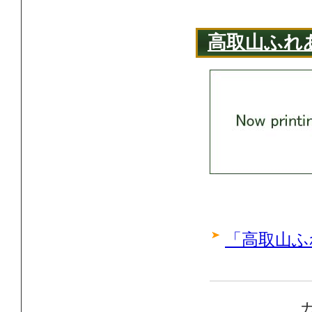
高取山ふれ
「高取山ふ