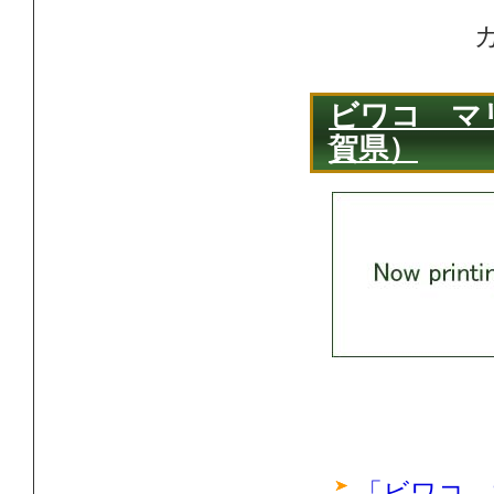
ビワコ マ
賀県）
「ビワコ 