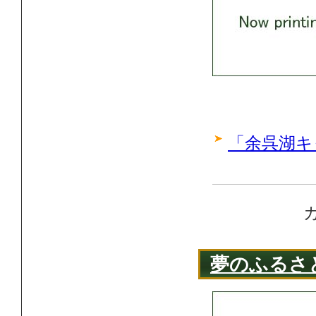
「余呉湖キ
夢のふるさ