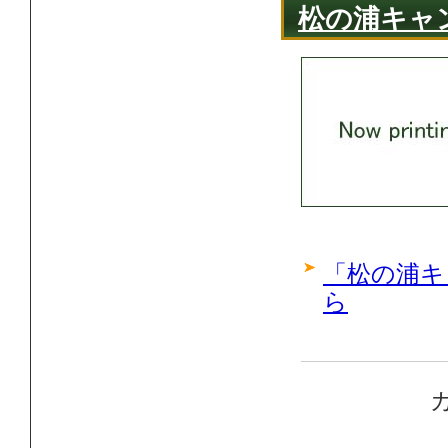
松の浦キャ
「松の浦キ
ら