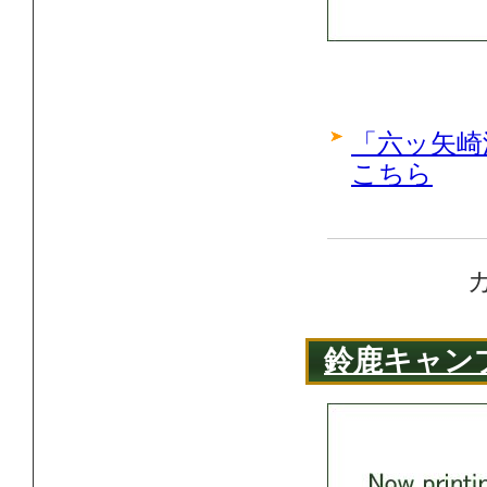
「六ッ矢崎
こちら
鈴鹿キャン