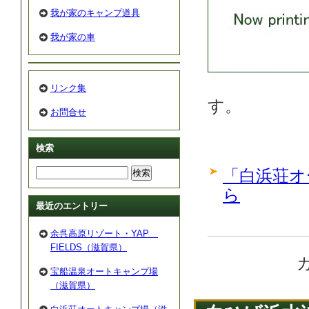
我が家のキャンプ道具
我が家の車
リンク集
す。
お問合せ
検索
「白浜荘オ
ら
最近のエントリー
余呉高原リゾート・YAP
FIELDS（滋賀県）
宝船温泉オートキャンプ場
（滋賀県）