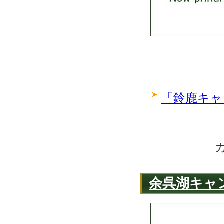
「鈴鹿キャ
余呉湖キャ