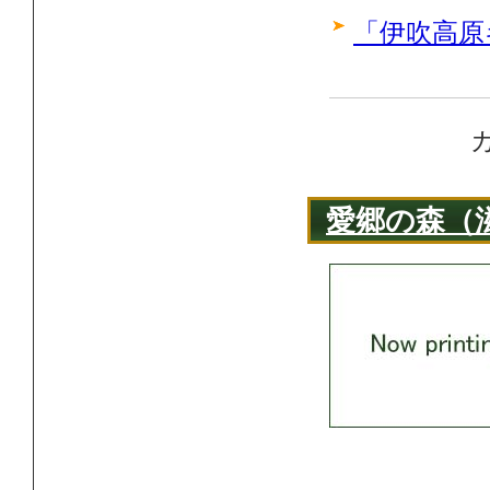
「伊吹高原
愛郷の森（