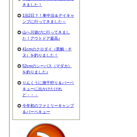
きました！
1泊2日？！車中泊＆デイキャ
ンプに行ってきました～
山へ川遊びに行ってきまし
た！アウトドア最高♪
41cmのクロダイ（黒鯛・チ
ヌ）を釣りました！
52cmのシーバス（マダカ）
を釣りました♪
りんくうに潮干狩り＆バーベ
キューに出かけたけれ
ど・・・
今年初のファミリーキャンプ
＆バーベキュー