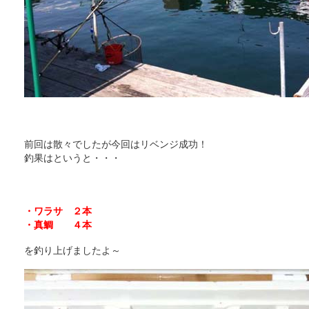
前回は散々でしたが今回はリベンジ成功！
釣果はというと・・・
・ワラサ ２本
・真鯛 ４本
を釣り上げましたよ～