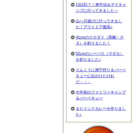
1泊2日？！車中泊＆デイキャ
ンプに行ってきました～
山へ川遊びに行ってきまし
た！アウトドア最高♪
41cmのクロダイ（黒鯛・チ
ヌ）を釣りました！
52cmのシーバス（マダカ）
を釣りました♪
りんくうに潮干狩り＆バーベ
キューに出かけたけれ
ど・・・
今年初のファミリーキャンプ
＆バーベキュー
またインドカレーを作りまし
た♪