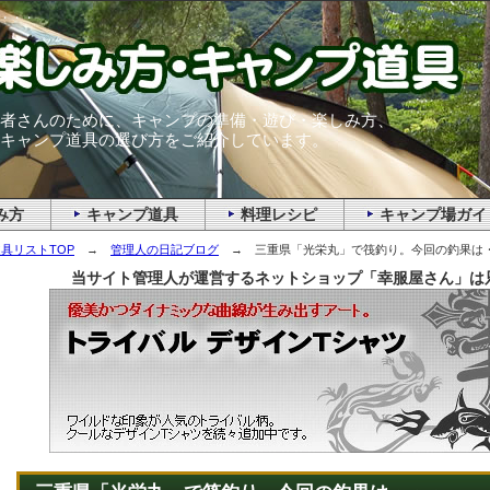
・・・
者さんのために、キャンプの準備・遊び・楽しみ方、
キャンプ道具の選び方をご紹介しています。
み方
キャンプ道具
料理レシピ
キャンプ場ガイ
具リストTOP
→
管理人の日記ブログ
→ 三重県「光栄丸」で筏釣り。今回の釣果は
当サイト管理人が運営するネットショップ「幸服屋さん」は