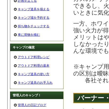
計画を立てる
できるし、
キャンプ道具を揃える
いときに気
キャンプ場を予約する
一方、ホワ
持ち物をチェックする
強い火力が
車に荷物を積む
メリットは
しなかった
キャンプの極意
んな環境で
アウトドア料理レシピ
※キャンプ
アウトドア料理の基本
の区別は曖昧
キャンプ道具の使い方
各社それぞ
キャンプ道具のお手入れ
管理人のキャンプ！
バーナー
管理人の日記ブログ