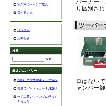
バーナー・
我が家のキャンプ道具
り区別され
我が家の車
ツーバー
リンク集
お問合せ
検索
最近のエントリー
ロはないで
2泊3日で北恵那キャンプ場へ
ャンパー御
美濃でバーベキュー＆川遊び
一泊二日のキャンプに行って
きました！