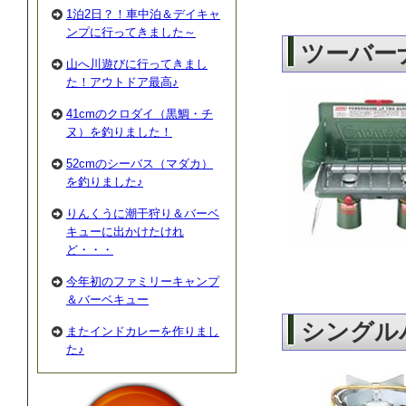
1泊2日？！車中泊＆デイキャ
ンプに行ってきました～
ツーバー
山へ川遊びに行ってきまし
た！アウトドア最高♪
41cmのクロダイ（黒鯛・チ
ヌ）を釣りました！
52cmのシーバス（マダカ）
を釣りました♪
りんくうに潮干狩り＆バーベ
キューに出かけたけれ
ど・・・
今年初のファミリーキャンプ
＆バーベキュー
シングル
またインドカレーを作りまし
た♪