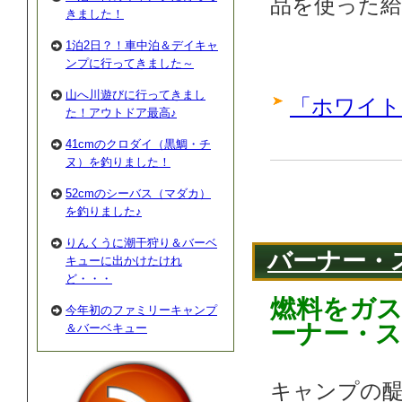
品を使った
きました！
1泊2日？！車中泊＆デイキャ
ンプに行ってきました～
山へ川遊びに行ってきまし
「ホワイト
た！アウトドア最高♪
41cmのクロダイ（黒鯛・チ
ヌ）を釣りました！
52cmのシーバス（マダカ）
を釣りました♪
りんくうに潮干狩り＆バーベ
バーナー・
キューに出かけたけれ
ど・・・
燃料をガ
今年初のファミリーキャンプ
ーナー・
＆バーベキュー
キャンプの