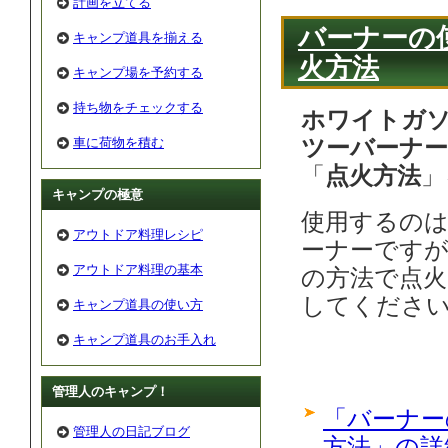
計画を立てる
バーナーの
キャンプ道具を揃える
火方法
キャンプ場を予約する
持ち物をチェックする
ホワイトガ
車に荷物を積む
ツーバーナー
「
点火方法
」
キャンプの極意
使用するの
アウトドア料理レシピ
ーナーです
アウトドア料理の基本
の方法で点
してくださ
キャンプ道具の使い方
キャンプ道具のお手入れ
管理人のキャンプ！
「バーナー
管理人の日記ブログ
方法」の詳