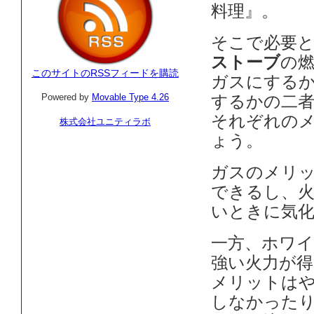
料理』。
そこで必要
ストーブ
の
このサイトのRSSフィードを購読
ガスにする
Powered by
Movable Type 4.26
するかの二
それぞれの
株式会社ユニティラボ
ょう。
ガスのメリ
できるし、
いときに気
一方、ホワ
強い火力が
メリットは
しなかった