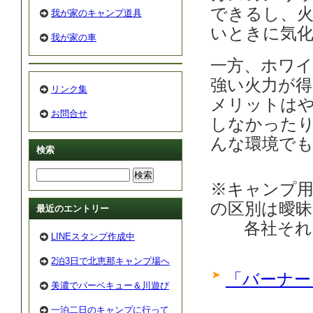
できるし、
我が家のキャンプ道具
いときに気
我が家の車
一方、ホワ
強い火力が
リンク集
メリットは
お問合せ
しなかった
んな環境で
検索
※キャンプ
の区別は曖昧
最近のエントリー
各社それぞ
LINEスタンプ作成中
2泊3日で北恵那キャンプ場へ
「バーナー
美濃でバーベキュー＆川遊び
一泊二日のキャンプに行って