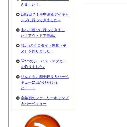
きました！
1泊2日？！車中泊＆デイキャ
ンプに行ってきました～
山へ川遊びに行ってきまし
た！アウトドア最高♪
41cmのクロダイ（黒鯛・チ
ヌ）を釣りました！
52cmのシーバス（マダカ）
を釣りました♪
りんくうに潮干狩り＆バーベ
キューに出かけたけれ
ど・・・
今年初のファミリーキャンプ
＆バーベキュー