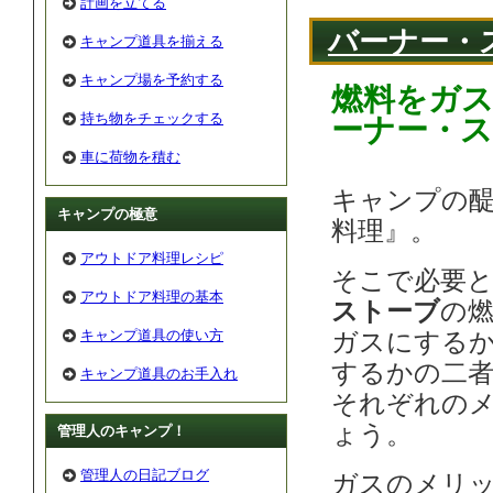
計画を立てる
バーナー・
キャンプ道具を揃える
キャンプ場を予約する
燃料をガ
持ち物をチェックする
ーナー・
車に荷物を積む
キャンプの
キャンプの極意
料理』。
アウトドア料理レシピ
そこで必要
アウトドア料理の基本
ストーブ
の
キャンプ道具の使い方
ガスにする
するかの二
キャンプ道具のお手入れ
それぞれの
ょう。
管理人のキャンプ！
管理人の日記ブログ
ガスのメリ