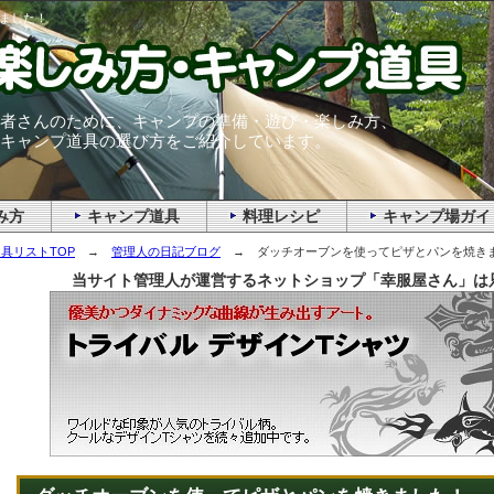
ました！
者さんのために、キャンプの準備・遊び・楽しみ方、
キャンプ道具の選び方をご紹介しています。
み方
キャンプ道具
料理レシピ
キャンプ場ガイ
具リストTOP
→
管理人の日記ブログ
→ ダッチオーブンを使ってピザとパンを焼き
当サイト管理人が運営するネットショップ「幸服屋さん」は