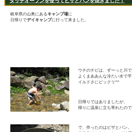
ダッチオーブンを使ってピザとパンを焼きました！
岐阜県の山奥にある
キャンプ場
に
日帰りで
デイキャンプ
に行って来ました。
ウチのチビは、ずーっと川で
よくまああんな冷たい水で平
イルドさにビックリ^^
日帰りではありましたが、
帰りに温泉に立ち寄れたので
で、作ったのはピザとパン。