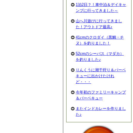
1泊2日？！車中泊＆デイキャ
ンプに行ってきました～
山へ川遊びに行ってきまし
た！アウトドア最高♪
41cmのクロダイ（黒鯛・チ
ヌ）を釣りました！
52cmのシーバス（マダカ）
を釣りました♪
りんくうに潮干狩り＆バーベ
キューに出かけたけれ
ど・・・
今年初のファミリーキャンプ
＆バーベキュー
またインドカレーを作りまし
た♪