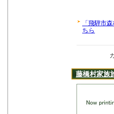
「飛騨市森
ちら
藤橋村家族