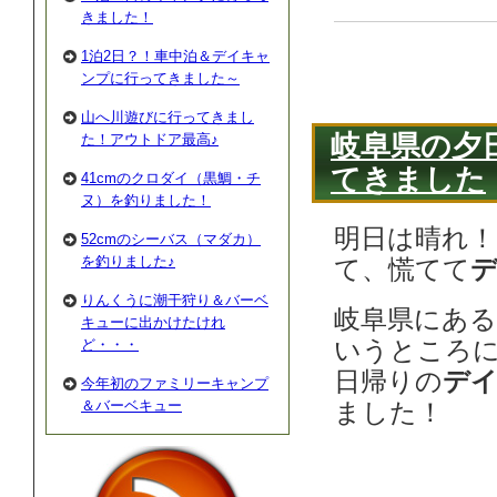
きました！
1泊2日？！車中泊＆デイキャ
ンプに行ってきました～
山へ川遊びに行ってきまし
岐阜県の夕
た！アウトドア最高♪
てきました
41cmのクロダイ（黒鯛・チ
ヌ）を釣りました！
明日は晴れ！
52cmのシーバス（マダカ）
を釣りました♪
て、慌てて
りんくうに潮干狩り＆バーベ
岐阜県にある
キューに出かけたけれ
いうところ
ど・・・
日帰りの
デ
今年初のファミリーキャンプ
＆バーベキュー
ました！